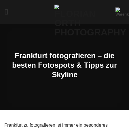
Zum
Inhalt
springen
Frankfurt fotografieren – die
besten Fotospots & Tipps zur
Skyline
Frankfurt zu fotografieren ist immer ein besonderes