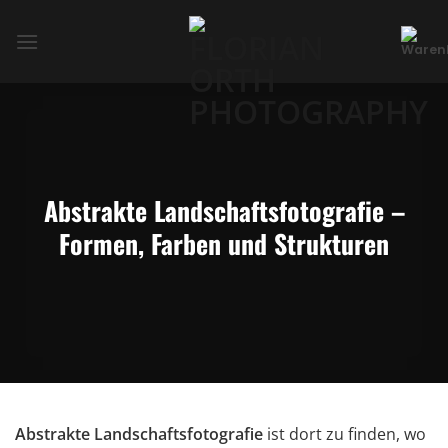
Zum
Inhalt
springen
Abstrakte Landschaftsfotografie –
Formen, Farben und Strukturen
Abstrakte Landschaftsfotografie
ist dort zu finden, wo