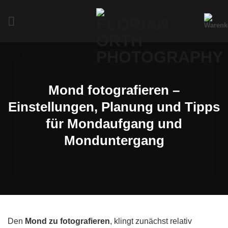
Zum
Inhalt
springen
Mond fotografieren –
Einstellungen, Planung und Tipps
für Mondaufgang und
Monduntergang
Den
Mond zu fotografieren
, klingt zunächst relativ